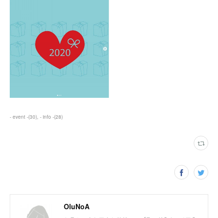
- event -
(
30
)
- info -
(
28
)
OluNoA